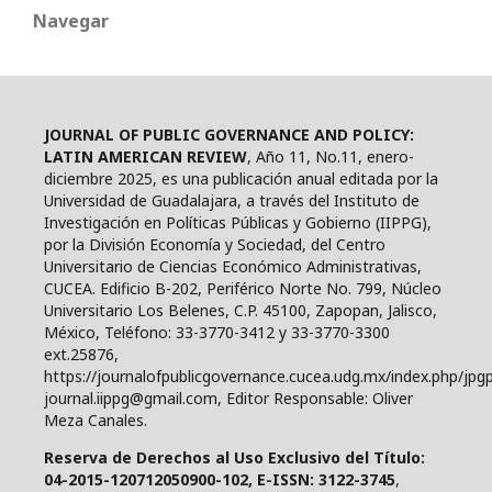
Navegar
JOURNAL OF PUBLIC GOVERNANCE AND POLICY:
LATIN AMERICAN REVIEW
, Año 11, No.11, enero-
diciembre 2025, es una publicación anual editada por la
Universidad de Guadalajara, a través del Instituto de
Investigación en Políticas Públicas y Gobierno (IIPPG),
por la División Economía y Sociedad, del Centro
Universitario de Ciencias Económico Administrativas,
CUCEA. Edificio B-202, Periférico Norte No. 799, Núcleo
Universitario Los Belenes, C.P. 45100, Zapopan, Jalisco,
México, Teléfono: 33-3770-3412 y 33-3770-3300
ext.25876,
https://journalofpublicgovernance.cucea.udg.mx/index.php/jpgp
journal.iippg@gmail.com, Editor Responsable: Oliver
Meza Canales.
Reserva de Derechos al Uso Exclusivo del Título:
04-2015-120712050900-102, E-ISSN: 3122-3745
,