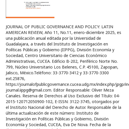
JOURNAL OF PUBLIC GOVERNANCE AND POLICY: LATIN
AMERICAN REVIEW, Año 1​1​, No.1​1, enero-diciembre 202​5, es
una publicación anual editada por la Universidad de
Guadalajara, a través del Instituto de Investigación en
Políticas Públicas y Gobierno (IIPPG), División Economía y
Sociedad, Centro Universitario de Ciencias Económico
Administrativas, CUCEA. Edificio B-202, Periférico Norte No.
799, Núcleo Universitario Los Belenes, C.P. 45100, Zapopan,
Jalisco, México.Teléfono: 33-3770-3412 y 33-3770-3300
ext.25876,
https://journalofpublicgovernance.cucea.udg.mx/index.php/jpgp/in
journal.iippg@gmail.com​. Editor Responsable: Oliver Meza
Canales. Reserva de Derechos al Uso Exclusivo del Título: 04-
2015-120712050900-102, E-ISSN: 3122-3745, otorgados por
el Instituto Nacional del Derecho de Autor. Responsable de la
última actualización de este número: Instituto de
Investigación en Políticas Públicas y Gobierno, División
Economía y Sociedad, CUCEA, Eva De Nova. Fecha de la