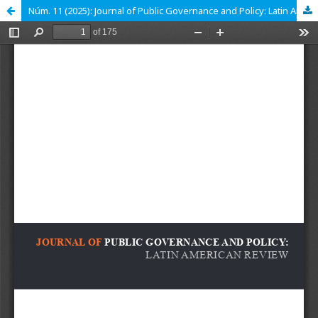
Núm. 11 (2025): Journal of Public Governance and Policy: Latin American Review