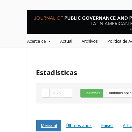
Acerca de
Actual
Archivos
Política de 
Estadísticas
-
2026
+
Columnas
Columnas apil
Mensual
Últimos años
Países
Artí