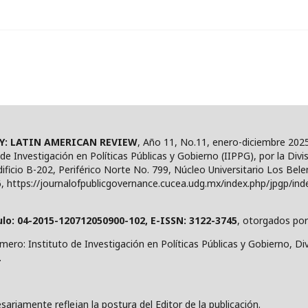
Y: LATIN AMERICAN REVIEW
, Año 11, No.11, enero-diciembre 2025
 de Investigación en Políticas Públicas y Gobierno (IIPPG), por la Div
ficio B-202, Periférico Norte No. 799, Núcleo Universitario Los Belen
 https://journalofpublicgovernance.cucea.udg.mx/index.php/jpgp/inde
ulo: 04-2015-120712050900-102, E-ISSN: 3122-3745
, otorgados por
mero: Instituto de Investigación en Políticas Públicas y Gobierno, 
.
ariamente reflejan la postura del Editor de la publicación.