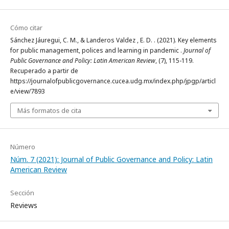
Cómo citar
Sánchez Jáuregui, C. M., & Landeros Valdez , E. D. . (2021). Key elements
for public management, polices and learning in pandemic .
Journal of
Public Governance and Policy: Latin American Review
, (7), 115-119.
Recuperado a partir de
https://journalofpublicgovernance.cucea.udg.mx/index.php/jpgp/articl
e/view/7893
Más formatos de cita
Número
Núm. 7 (2021): Journal of Public Governance and Policy: Latin
American Review
Sección
Reviews