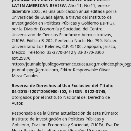
LATIN AMERICAN REVIEW
, Año 11, No.11, enero-
diciembre 2025, es una publicación anual editada por la
Universidad de Guadalajara, a través del Instituto de
Investigación en Políticas Públicas y Gobierno (IIPPG),
por la División Economía y Sociedad, del Centro
Universitario de Ciencias Económico Administrativas,
CUCEA. Edificio B-202, Periférico Norte No. 799, Núcleo
Universitario Los Belenes, C.P. 45100, Zapopan, Jalisco,
México, Teléfono: 33-3770-3412 y 33-3770-3300
ext.25876,
https://journalofpublicgovernance.cucea.udg.mx/index.php/jpgp
journal.iippg@gmail.com, Editor Responsable: Oliver
Meza Canales.
Reserva de Derechos al Uso Exclusivo del Título:
04-2015-120712050900-102, E-ISSN: 3122-3745
,
otorgados por el Instituto Nacional del Derecho de
Autor.
Responsable de la última actualización de este número:
Instituto de Investigación en Políticas Públicas y
Gobierno, División Economía y Sociedad, CUCEA, Eva De
Nova. Fecha de la última modificación: 19 de junio,